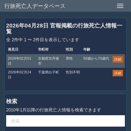
行旅死亡人データベース
Toggle
naviga
2026年04月28日 官報掲載の行旅死亡人情報一
覧
全 2件中 1 〜 2件目を表示しています
発見日
市町村
性別
年齢
2026年02月01
京都府京丹後
男性
50歳から70歳代
詳細
日
市
2026年02月24
千葉県白子町
性別不明
詳細
日
検索
2010年1月以降の行旅死亡人情報を検索できます