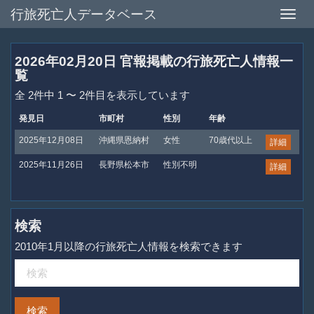
行旅死亡人データベース
Toggle
naviga
2026年02月20日 官報掲載の行旅死亡人情報一
覧
全 2件中 1 〜 2件目を表示しています
発見日
市町村
性別
年齢
2025年12月08日
沖縄県恩納村
女性
70歳代以上
詳細
2025年11月26日
長野県松本市
性別不明
詳細
検索
2010年1月以降の行旅死亡人情報を検索できます