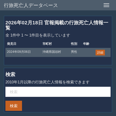
行旅死亡人データベース
Toggle
naviga
2026年02月18日 官報掲載の行旅死亡人情報一
覧
全 1件中 1 〜 1件目を表示しています
発見日
市町村
性別
年齢
2024年09月06日
沖縄県国頭村
男性
詳細
検索
2010年1月以降の行旅死亡人情報を検索できます