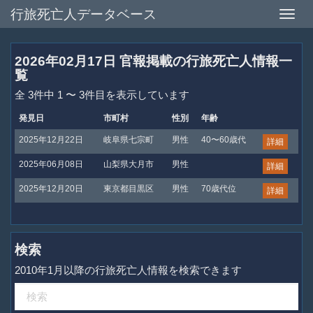
行旅死亡人データベース
Toggle
naviga
2026年02月17日 官報掲載の行旅死亡人情報一
覧
全 3件中 1 〜 3件目を表示しています
発見日
市町村
性別
年齢
2025年12月22日
岐阜県七宗町
男性
40〜60歳代
詳細
2025年06月08日
山梨県大月市
男性
詳細
2025年12月20日
東京都目黒区
男性
70歳代位
詳細
検索
2010年1月以降の行旅死亡人情報を検索できます