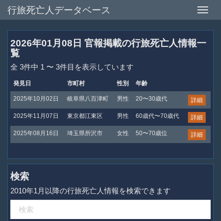
行旅死亡人データベース
Toggle
naviga
2026年01月08日 官報掲載の行旅死亡人情報一
覧
全 3件中 1 〜 3件目を表示しています
発見日
市町村
性別
年齢
2025年10月02日
岐阜県八百津町
男性
20〜30歳代
詳細
2025年11月07日
東京都江東区
男性
60歳代〜70歳代
詳細
2025年08月16日
埼玉県所沢市
女性
50〜70歳位
詳細
検索
2010年1月以降の行旅死亡人情報を検索できます