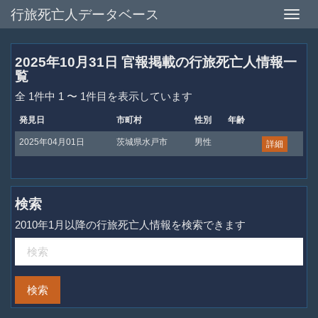
行旅死亡人データベース
Toggle
naviga
2025年10月31日 官報掲載の行旅死亡人情報一
覧
全 1件中 1 〜 1件目を表示しています
発見日
市町村
性別
年齢
2025年04月01日
茨城県水戸市
男性
詳細
検索
2010年1月以降の行旅死亡人情報を検索できます