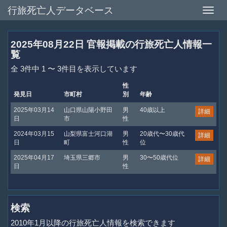
行旅死亡人データベース
Toggle
naviga
2025年08月22日 官報掲載の行旅死亡人情報一
覧
全 3件中 1 〜 3件目を表示しています
性
発見日
市町村
別
年齢
2025年03月14
山口県山陽小野田
男
40歳以上
詳細
日
市
性
2024年03月15
山梨県富士河口湖
男
20歳代〜30歳代
詳細
日
町
性
位
2025年04月17
埼玉県三郷市
男
30〜50歳代位
詳細
日
性
検索
2010年1月以降の行旅死亡人情報を検索できます