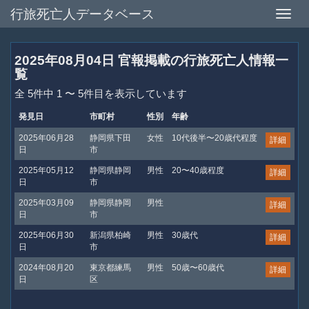
行旅死亡人データベース
Toggle
naviga
2025年08月04日 官報掲載の行旅死亡人情報一
覧
全 5件中 1 〜 5件目を表示しています
発見日
市町村
性別
年齢
2025年06月28
静岡県下田
女性
10代後半〜20歳代程度
詳細
日
市
2025年05月12
静岡県静岡
男性
20〜40歳程度
詳細
日
市
2025年03月09
静岡県静岡
男性
詳細
日
市
2025年06月30
新潟県柏崎
男性
30歳代
詳細
日
市
2024年08月20
東京都練馬
男性
50歳〜60歳代
詳細
日
区