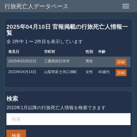
行旅死亡人データベース
Toggle
naviga
2025年04月10日 官報掲載の行旅死亡人情報一
覧
全 2件中 1 〜 2件目を表示しています
発見日
市町村
性別
年齢
2025年03月02日
三重県四日市市
男性
詳細
2023年04月14日
山梨県富士河口湖町
女性
40歳代
詳細
検索
2010年1月以降の行旅死亡人情報を検索できます