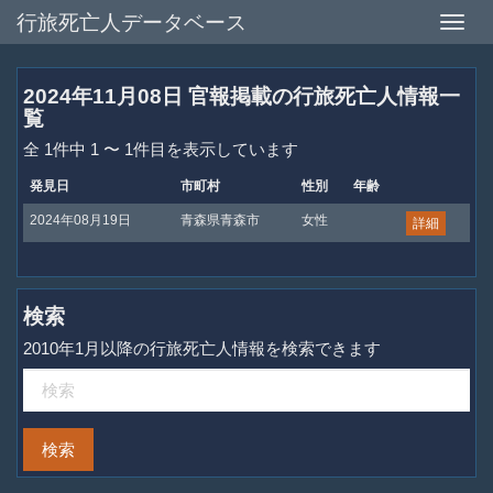
行旅死亡人データベース
Toggle
naviga
2024年11月08日 官報掲載の行旅死亡人情報一
覧
全 1件中 1 〜 1件目を表示しています
発見日
市町村
性別
年齢
2024年08月19日
青森県青森市
女性
詳細
検索
2010年1月以降の行旅死亡人情報を検索できます