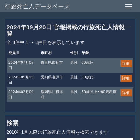
行旅死亡人データベース
Toggle
naviga
2024年09月20日 官報掲載の行旅死亡人情報一
覧
全 3件中 1 〜 3件目を表示しています
発見日
市町村
性別
年齢
2024年07月05
奈良県奈良市
男性
60歳位
詳細
日
2024年05月25
愛知県瀬戸市
男性
30歳代
詳細
日
2024年03月09
静岡県川根本
男性
50歳以上〜80歳程度
詳細
日
町
検索
2010年1月以降の行旅死亡人情報を検索できます