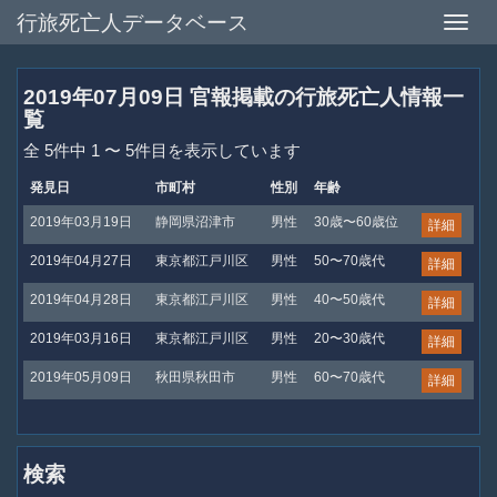
行旅死亡人データベース
Toggle
naviga
2019年07月09日 官報掲載の行旅死亡人情報一
覧
全 5件中 1 〜 5件目を表示しています
発見日
市町村
性別
年齢
2019年03月19日
静岡県沼津市
男性
30歳〜60歳位
詳細
2019年04月27日
東京都江戸川区
男性
50〜70歳代
詳細
2019年04月28日
東京都江戸川区
男性
40〜50歳代
詳細
2019年03月16日
東京都江戸川区
男性
20〜30歳代
詳細
2019年05月09日
秋田県秋田市
男性
60〜70歳代
詳細
検索