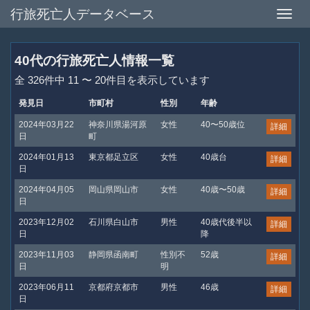
行旅死亡人データベース
Toggle
naviga
40代の行旅死亡人情報一覧
全 326件中 11 〜 20件目を表示しています
発見日
市町村
性別
年齢
2024年03月22
神奈川県湯河原
女性
40〜50歳位
詳細
日
町
2024年01月13
東京都足立区
女性
40歳台
詳細
日
2024年04月05
岡山県岡山市
女性
40歳〜50歳
詳細
日
2023年12月02
石川県白山市
男性
40歳代後半以
詳細
日
降
2023年11月03
静岡県函南町
性別不
52歳
詳細
日
明
2023年06月11
京都府京都市
男性
46歳
詳細
日