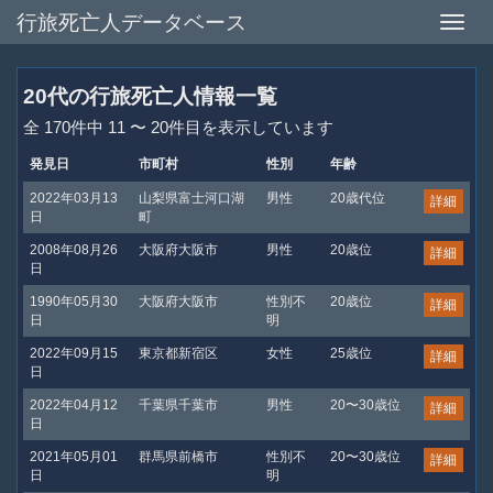
行旅死亡人データベース
Toggle
naviga
20代の行旅死亡人情報一覧
全 170件中 11 〜 20件目を表示しています
発見日
市町村
性別
年齢
2022年03月13
山梨県富士河口湖
男性
20歳代位
詳細
日
町
2008年08月26
大阪府大阪市
男性
20歳位
詳細
日
1990年05月30
大阪府大阪市
性別不
20歳位
詳細
日
明
2022年09月15
東京都新宿区
女性
25歳位
詳細
日
2022年04月12
千葉県千葉市
男性
20〜30歳位
詳細
日
2021年05月01
群馬県前橋市
性別不
20〜30歳位
詳細
日
明